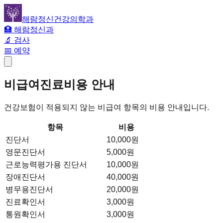
해람정신건강의학과
🏥 해람정신과
🔬 검사
📅 예약
비급여진료비용 안내
건강보험이 적용되지 않는 비급여 항목의 비용 안내입니다.
항목
비용
진단서
10,000원
영문진단서
5,000원
근로능력평가용 진단서
10,000원
장애진단서
40,000원
병무용진단서
20,000원
진료확인서
3,000원
통원확인서
3,000원